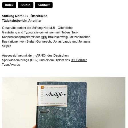
Index
Studio
Kontakt
Stiftung Nord/LB · Öffentliche
Tätigkeitsbericht
Anstifter
Geschäftsbericht der Stiftung Nord/LB · Öffentliche
Gestaltung und Typografie gemeinsam mit
Tobias Tank
Kooperationsprojekt mit der
HBK
Braunschweig. Mit zahlreichen
Illustrationen von
Stefan Gunnesch
,
Jonas Laugs
und Johanna
Seipelt
Ausgezeichnet mit dem ›ARNO‹ des Deutschen
Sparkassenverlags (DSV) und einem Diplom des
39. Berliner
Type Awards