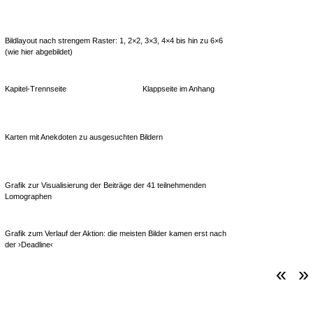
Bildlayout nach strengem Raster: 1, 2×2, 3×3, 4×4 bis hin zu 6×6
(wie hier abgebildet)
Kapitel-Trennseite
Klappseite im Anhang
Karten mit Anekdoten zu ausgesuchten Bildern
Grafik zur Visualisierung der Beiträge der 41 teilnehmenden
Lomographen
Grafik zum Verlauf der Aktion: die meisten Bilder kamen erst nach
der ›Deadline‹
«
»