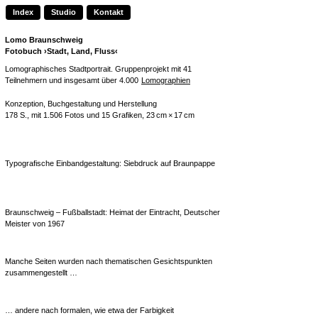
Index
Studio
Kontakt
Lomo Braunschweig
Fotobuch ›Stadt, Land, Fluss‹
Lomographisches Stadtportrait. Gruppenprojekt mit 41
Teilnehmern und insgesamt über
4.000
Lomographien
Konzeption, Buchgestaltung und Herstellung
178 S., mit 1.506 Fotos und 15 Grafiken,
23 cm × 17 cm
Typografische Einbandgestaltung: Siebdruck auf Braunpappe
Braunschweig – Fußballstadt: Heimat der Eintracht, Deutscher
Meister von 1967
Manche Seiten wurden nach thematischen Gesichtspunkten
zusammengestellt …
… andere nach formalen, wie etwa der Farbigkeit